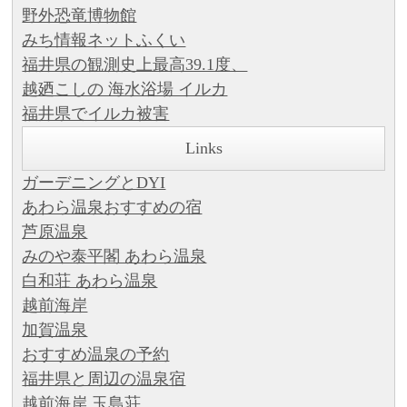
野外恐竜博物館
みち情報ネットふくい
福井県の観測史上最高39.1度、
越廼こしの 海水浴場 イルカ
福井県でイルカ被害
Links
ガーデニングとDYI
あわら温泉おすすめの宿
芦原温泉
みのや泰平閣 あわら温泉
白和荘 あわら温泉
越前海岸
加賀温泉
おすすめ温泉の予約
福井県と周辺の温泉宿
越前海岸 玉島荘