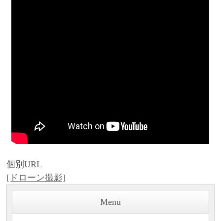
個別URL
[ドローン撮影]
Menu