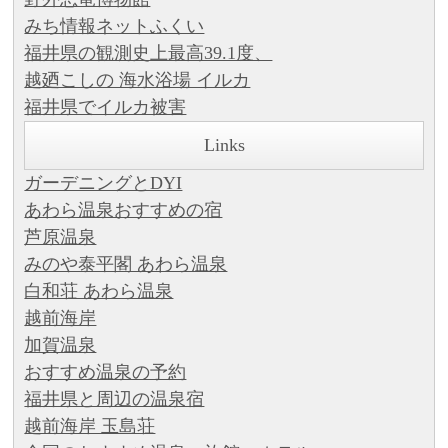
みち情報ネットふくい
福井県の観測史上最高39.1度、
越廼こしの 海水浴場 イルカ
福井県でイルカ被害
Links
ガーデニングとDYI
あわら温泉おすすめの宿
芦原温泉
みのや泰平閣 あわら温泉
白和荘 あわら温泉
越前海岸
加賀温泉
おすすめ温泉の予約
福井県と周辺の温泉宿
越前海岸 玉島荘