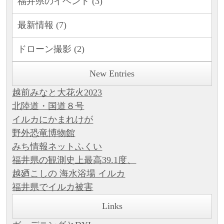
福井県のイベント (3)
最新情報 (7)
ドローン撮影 (2)
New Entries
越前みなと大花火2023
北陸道・国道８号
イルカにかまれけが
野外恐竜博物館
みち情報ネットふくい
福井県の観測史上最高39.1度、
越廼こしの 海水浴場 イルカ
福井県でイルカ被害
Links