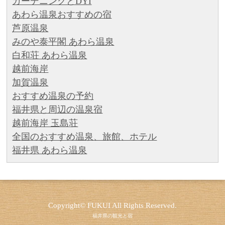
ガーデニングとDYI
あわら温泉おすすめの宿
芦原温泉
みのや泰平閣 あわら温泉
白和荘 あわら温泉
越前海岸
加賀温泉
おすすめ温泉の予約
福井県と周辺の温泉宿
越前海岸 玉島荘
全国のおすすめ温泉、旅館、ホテル
福井県 あわら温泉
Copyright©
FUKUI
All Rights Reserved.
福井県の観光と宿